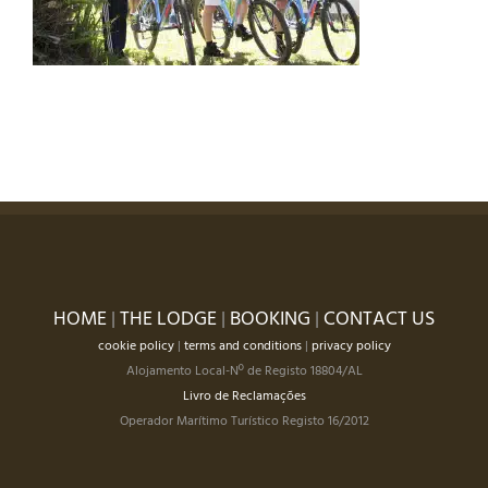
HOME
|
THE LODGE
|
BOOKING
|
CONTACT US
cookie policy
|
terms and conditions
|
privacy policy
Alojamento Local-Nº de Registo 18804/AL
Livro de Reclamações
Operador Marítimo Turístico Registo 16/2012