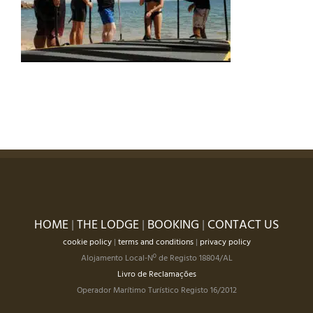
HOME
|
THE LODGE
|
BOOKING
|
CONTACT US
cookie policy
|
terms and conditions
|
privacy policy
Alojamento Local-Nº de Registo 18804/AL
Livro de Reclamações
Operador Marítimo Turístico Registo 16/2012