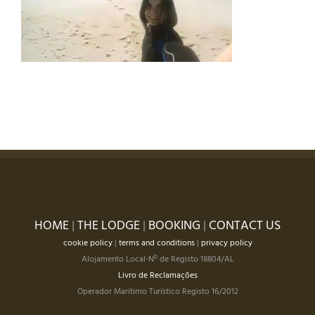
HOME
|
THE LODGE
|
BOOKING
|
CONTACT US
cookie policy
|
terms and conditions
|
privacy policy
Alojamento Local-Nº de Registo 18804/AL
Livro de Reclamações
Operador Marítimo Turístico Registo 16/2012