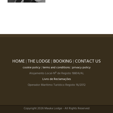
HOME
|
THE LODGE
|
BOOKING
|
CONTACT US
cookie policy
|
terms and conditions
|
privacy policy
Alojamento Local-Nº de Registo 18804/AL
Livro de Reclamações
Operador Marítimo Turístico Registo 16/2012
Copyright 2026 Mauka Lodge - All Rights Reserved